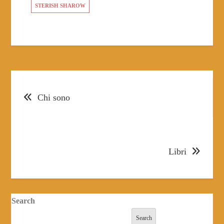
n
STERISH SHAROW
Post
Chi sono
navigation
Libri
Search
Search