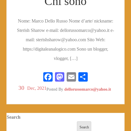
Chi sono
Nome: Marco Dello Russo Nome d’arte/ nickname:
Sterish Sharow e-mail: dellorussomarco@yahoo.it e-
mail: sterishsharow@yahoo.com Sito Web:
https://digitaleanalogico.com Sono un blogger,
vlogger, […]
Fa
M
E
S
ce
as
m
ha
30
Dec, 2021
Posted By
dellorussomarco@yahoo.it
bo
to
ail
re
ok
do
n
Search
Search