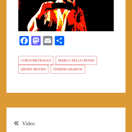
Fa
M
E
S
ce
as
m
ha
bo
to
ail
re
CORTOMETRAGGI
MARCO DELLO RUSSO
ok
do
SHORT MOVIES
STERISH SHAROW
n
Post
Video
navigation