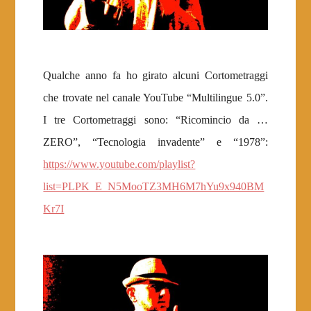
Qualche anno fa ho girato alcuni Cortometraggi
che trovate nel canale YouTube “Multilingue 5.0”.
I tre Cortometraggi sono: “Ricomincio da …
ZERO”, “Tecnologia invadente” e “1978”:
https://www.youtube.com/playlist?
list=PLPK_E_N5MooTZ3MH6M7hYu9x940BM
Kr7I