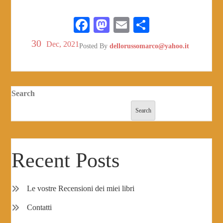
Fa
M
E
S
ce
as
m
ha
30
Dec, 2021
Posted By
dellorussomarco@yahoo.it
bo
to
ail
re
ok
do
n
Search
Search
Recent Posts
Le vostre Recensioni dei miei libri
Contatti