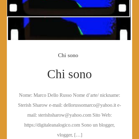
Chi sono
Chi sono
Nome: Marco Dello Russo Nome d’arte/ nickname:
Sterish Sharow e-mail: dellorussomarco@yahoo.it e-
mail: sterishsharow@yahoo.com Sito Web:
https://digitaleanalogico.com Sono un blogger,
vlogger, […]